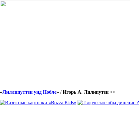
«
Лиллипуттен унд Нобле
»
/
Игорь А. Лилипутен
<
>