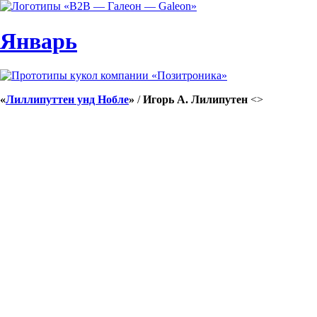
Январь
«
Лиллипуттен унд Нобле
»
/
Игорь А. Лилипутен
<
>