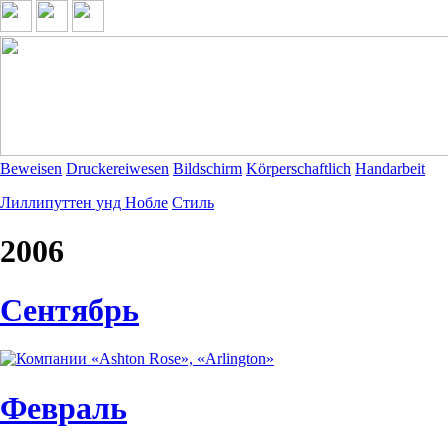
Beweisen
Druckereiwesen
Bildschirm
Körperschaftlich
Handarbeit
Лиллипуттен унд Нобле
Стиль
2006
Сентябрь
Февраль