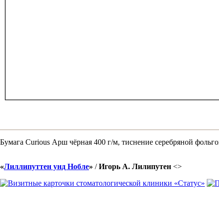
Бумага Curious Арш чёрная 400 г/м, тиснение серебряной фольго
«
Лиллипуттен унд Нобле
»
/
Игорь А. Лилипутен
<
>