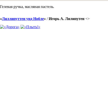
Гелевая ручка, масляная пастель.
«
Лиллипуттен унд Нобле
»
/
Игорь А. Лилипутен
<
>