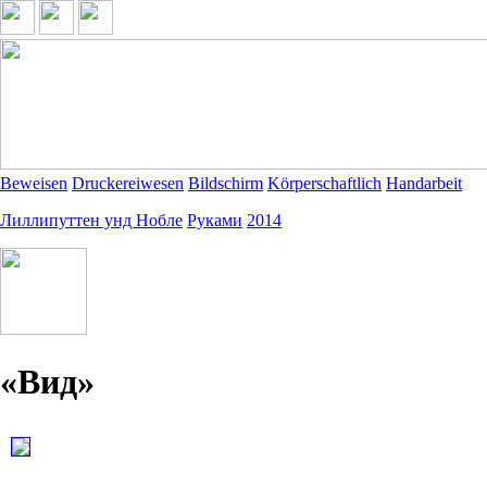
Beweisen
Druckereiwesen
Bildschirm
Körperschaftlich
Handarbeit
Лиллипуттен унд Нобле
Руками
2014
«Вид»