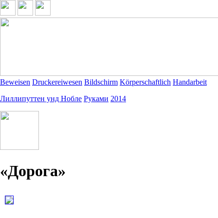
Beweisen
Druckereiwesen
Bildschirm
Körperschaftlich
Handarbeit
Лиллипуттен унд Нобле
Руками
2014
«Дорога»