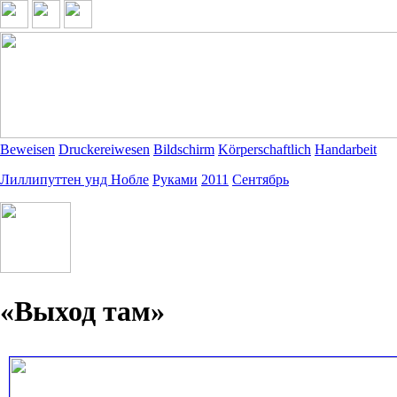
Beweisen
Druckereiwesen
Bildschirm
Körperschaftlich
Handarbeit
Лиллипуттен унд Нобле
Руками
2011
Сентябрь
«Выход там»