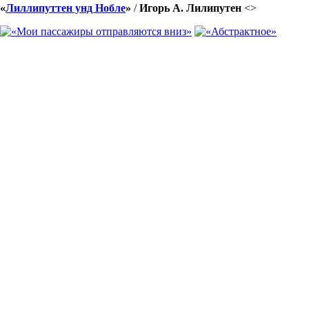
«
Лиллипуттен унд Нобле
»
/
Игорь А. Лилипутен
<
>