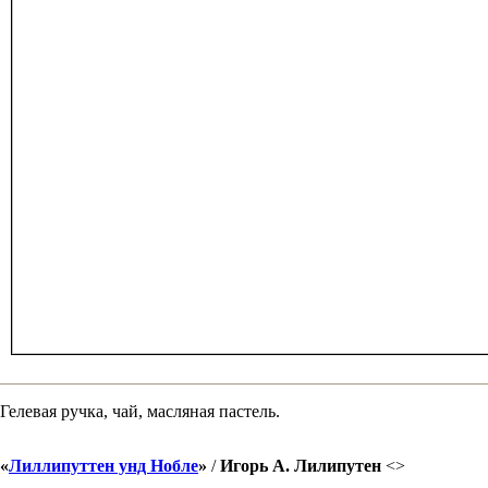
Гелевая ручка, чай, масляная пастель.
«
Лиллипуттен унд Нобле
»
/
Игорь А. Лилипутен
<
>