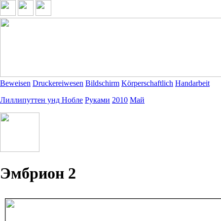
Beweisen
Druckereiwesen
Bildschirm
Körperschaftlich
Handarbeit
Лиллипуттен унд Нобле
Руками
2010
Май
Эмбрион 2