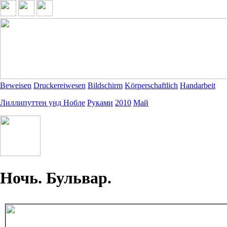
Beweisen
Druckereiwesen
Bildschirm
Körperschaftlich
Handarbeit
Лиллипуттен унд Нобле
Руками
2010
Май
Ночь. Бульвар.