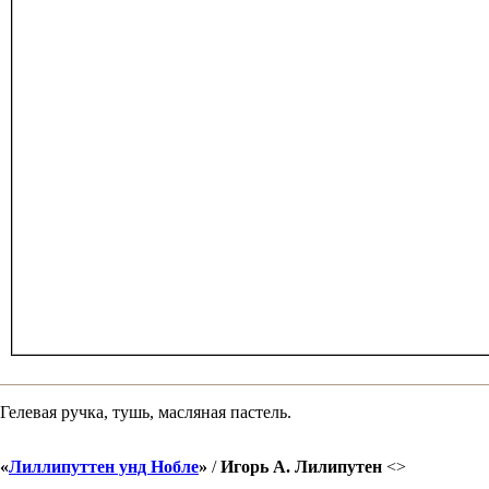
Гелевая ручка, тушь, масляная пастель.
«
Лиллипуттен унд Нобле
»
/
Игорь А. Лилипутен
<
>