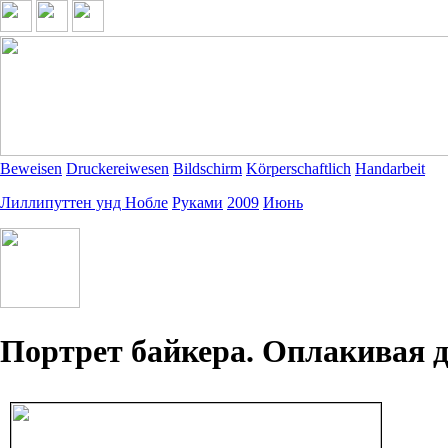
Beweisen
Druckereiwesen
Bildschirm
Körperschaftlich
Handarbeit
Лиллипуттен унд Нобле
Руками
2009
Июнь
Портрет байкера. Оплакивая д