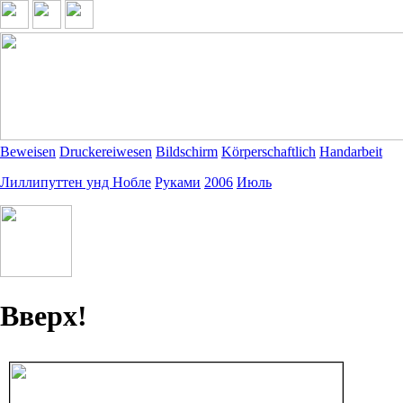
Beweisen
Druckereiwesen
Bildschirm
Körperschaftlich
Handarbeit
Лиллипуттен унд Нобле
Руками
2006
Июль
Вверх!