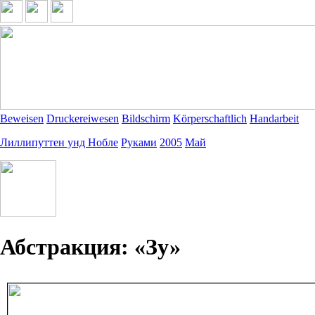
Beweisen
Druckereiwesen
Bildschirm
Körperschaftlich
Handarbeit
Лиллипуттен унд Нобле
Руками
2005
Май
Абстракция: «Зу»