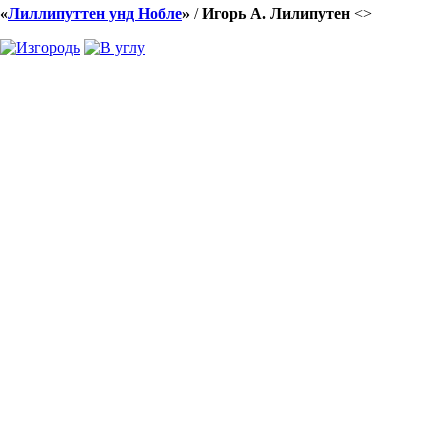
«
Лиллипуттен унд Нобле
»
/
Игорь А. Лилипутен
<
>