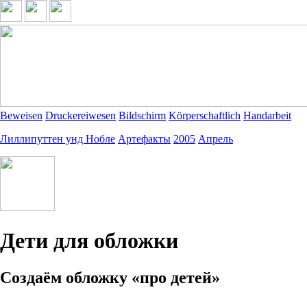
Beweisen
Druckereiwesen
Bildschirm
Körperschaftlich
Handarbeit
Лиллипуттен унд Нобле
Артефакты
2005
Апрель
Дети для обложки
Создаём обложку «про детей»