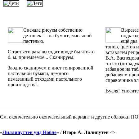
Сначала рисуем собственно
Вырезае
детишек — на бумаге, масляной
подклад
пастелью.
ещё два
тонов, цветов и
С третьего раза выходит вроде бы что-то
вставляем реп
б.-м. приемлемое... Сканируем.
В.А. Васнецова
что-то (по заду
Заодно сканируем и лист тонированной
забавное на таб
пастельной бумаги, немного
добавляем проч
измазанный отходами пастельного
справочника эл
производства.
Вуаля! Уносите.
См. окончательно окончательный вариант и другие обложки ПО
«
Лиллипуттен унд Нобле
»
/
Игорь А. Лилипутен
<
>