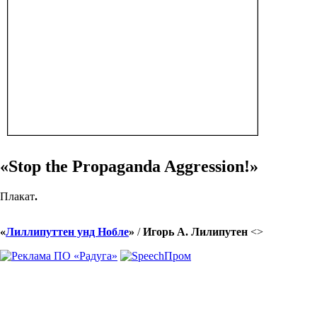
«Stop the Propaganda Aggression!»
Плакат
.
«
Лиллипуттен унд Нобле
»
/
Игорь А. Лилипутен
<
>